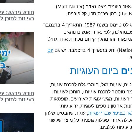
יום העוגיות הוא מועד בינלאומי אשר נחגג לראשונה בפועל בשנת 1987 ביוזמת מאט נאדר (Matt Nader)
חודש מראש: ימי
רעיונות לתוכן ל
בראיון ללוס אנג'לס טיימס בשנת 1987. התאריך 4 בדצמבר
במהלכה, לפי נאדר, אנשים נוהגים
 נאדר זהו מהלך קידום מכירות אחד גדול.
יום
ים
ביום העוגיות
טים, עוגיות מזל, חומרי גלם להכנת עוגיות,
 טוסטר להכנת עוגיות), חותכן לעוגיות
חודש מראש: ימי
עוגיות, מגשי עוגיות לאירועים, קופסאות
רעיונות לתוכן לח
Gingh) משובץ לכיסוי, פתרונות אחסון נוספים לעוגיות, זר עוגיות,
ון בציפוי שברי עוגיות
, עוגות שהבסיס שלהן
 לאכילה אחרי פעילות גופנית, כל מוצר שקשור