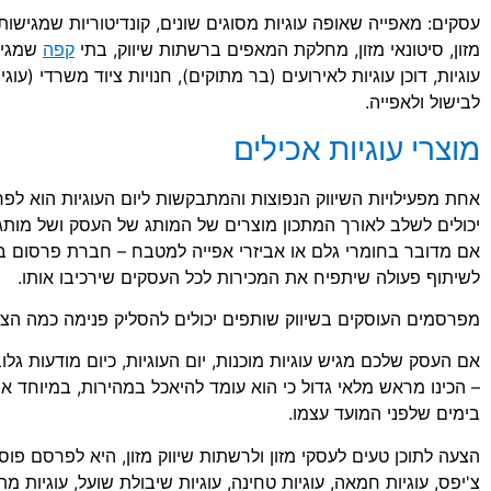
עסקים: מאפייה שאופה עוגיות מסוגים שונים, קונדיטוריות שמגישות 
מזון, סיטונאי מזון, מחלקת המאפים ברשתות שיווק, בתי
קפה
שמגיש
עוגיות, דוכן עוגיות לאירועים (בר מתוקים), חנויות ציוד משרדי (עוג
לבישול ולאפייה.
מוצרי עוגיות אכילים
אחת מפעילויות השיווק הנפוצות והמתבקשות ליום העוגיות הוא ל
יכולים לשלב לאורך המתכון מוצרים של המותג של העסק ושל מות
אם מדובר בחומרי גלם או אביזרי אפייה למטבח – חברת פרסום בד
לשיתוף פעולה שיתפיח את המכירות לכל העסקים שירכיבו אותו.
מפרסמים העוסקים בשיווק שותפים יכולים להסליק פנימה כמה הצ
אם העסק שלכם מגיש עוגיות מוכנות, יום העוגיות, כיום מודעות גל
– הכינו מראש מלאי גדול כי הוא עומד להיאכל במהירות, במיוחד א
בימים שלפני המועד עצמו.
הצעה לתוכן טעים לעסקי מזון ולרשתות שיווק מזון, היא לפרסם פוסטי
צ'יפס, עוגיות חמאה, עוגיות טחינה, עוגיות שיבולת שועל, עוגיות מתו