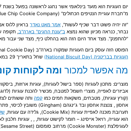
מ"חברת עוגיית הנטיפים הכחולים" (the Blue Chip Cookie Company) בסן פרנסיסקו, קליפורניה.
"זה יהיה פשוט דבר שכיף לעשות",
אמר מאט נאדר
נבחר, כנראה מכיוון שהוא נמצא
ב"עונת החגים" בארה"ב
, תקופה ש
"להתפנק". מצד אחד היום הזה הוא בהחלט כיף, מצד שני עבור מאט
הפוסט הזה עוסק ביום העוגיות שמקורו בארה"ב (National Cookie Day) וחל בתאריך 4 בדצמבר. יש גם
העוגיות בבריטניה (National Biscuit Day)
שחל בתאריך 29 במאי.
מה אפשר למכור
ומה לקוחות קונ
מוצרים: מתכון לעוגיות (ספר בישול לעוגיות), עוגיות ארוזות, ביסקווי
אביזרים לאפייה, מוצרי חשמל למטבח, מכשיר להכנת עוגיות (לדוגמה
(קורץ עוגיות), מטבחים, משקאות חמים כמו
קפה
ותה ששותים לצד ה
אחסון , צנצנת אחסון ובד ג'ינגהם (am
תערובת מוכנה לאפיית עוגיות (Cookie Mix), גלידה עם עוגיות,
שלג
הוא עוגייה, רויאל אייסינג – חומר לקישוט עוגיות, , , עוגיות חלבון
לעוגיפלצת (Cookie Monster) מרחוב סומסום (Sesame Street), עוגיות לכלבים.